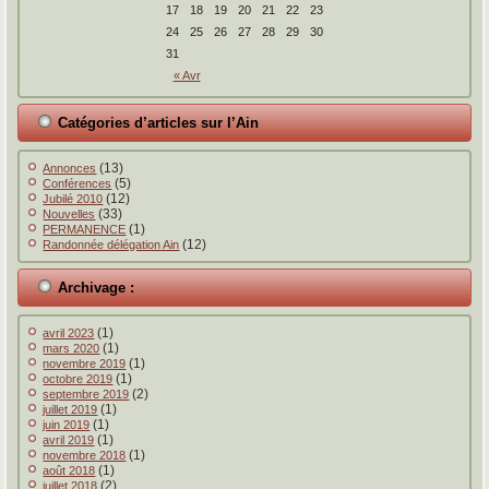
17
18
19
20
21
22
23
24
25
26
27
28
29
30
31
« Avr
Catégories d’articles sur l’Ain
(13)
Annonces
(5)
Conférences
(12)
Jubilé 2010
(33)
Nouvelles
(1)
PERMANENCE
(12)
Randonnée délégation Ain
Archivage :
(1)
avril 2023
(1)
mars 2020
(1)
novembre 2019
(1)
octobre 2019
(2)
septembre 2019
(1)
juillet 2019
(1)
juin 2019
(1)
avril 2019
(1)
novembre 2018
(1)
août 2018
(2)
juillet 2018