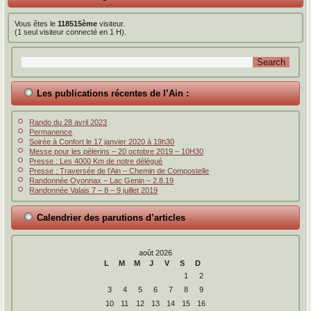
Vous êtes le
118515ème
visiteur.
(1 seul visiteur connecté en 1 H).
Les publications récentes de l’Ain :
Rando du 28 avril 2023
Permanence
Soirée à Confort le 17 janvier 2020 à 19h30
Messe pour les pèlerins – 20 octobre 2019 – 10H30
Presse : Les 4000 Km de notre délégué
Presse : Traversée de l’Ain – Chemin de Compostelle
Randonnée Oyonnax – Lac Genin – 2.8.19
Randonnée Valais 7 – 8 – 9 juillet 2019
Calendrier des parutions d’articles
août 2026
L
M
M
J
V
S
D
1
2
3
4
5
6
7
8
9
10
11
12
13
14
15
16