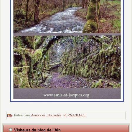
Publié dans
Annonces
,
Nouvelles
,
PERMANENCE
Visiteurs du blog de l'Ain